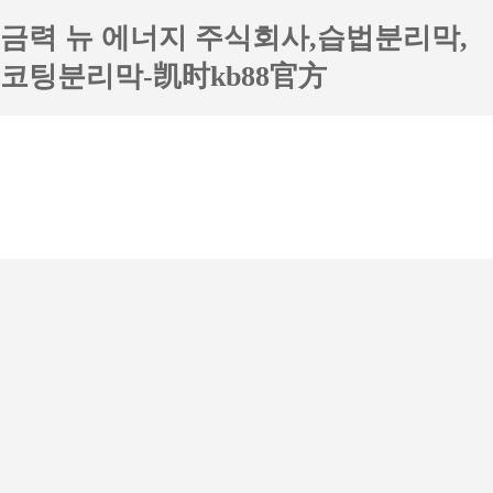
금력 뉴 에너지 주식회사,습법분리막,
코팅분리막-凯时kb88官方