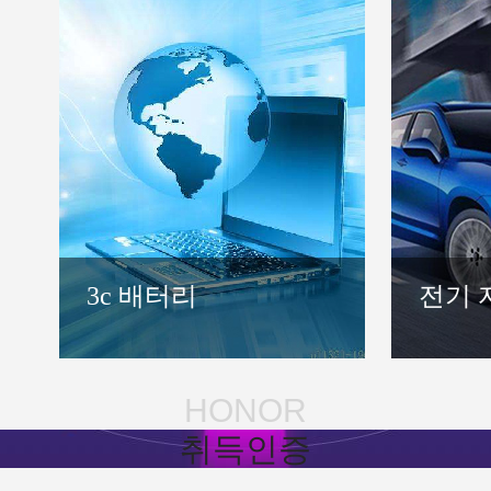
3c 배터리
전기 
HONOR
취득인증