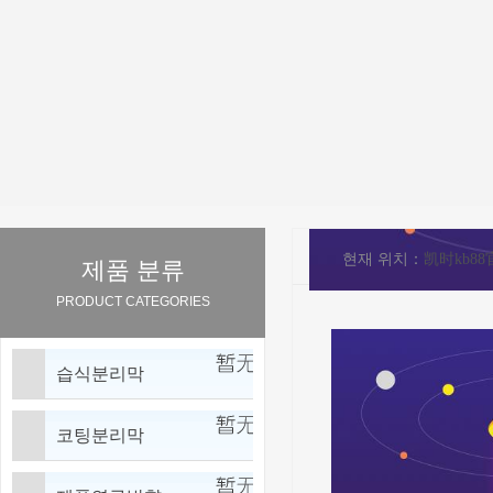
현재 위치：
凯时kb8
제품 분류
PRODUCT CATEGORIES
습식분리막
코팅분리막