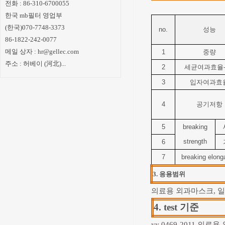
전화 : 86-310-6700055
한국 mb필터 영업부
(한국)070-7748-3373
no.
성능
86-1822-242-0077
메일 상자 :
hr@gellec.com
1
중량
주소 : 허베이 (河北)...
2
세균여과효율
3
입자여과효
4
공기저항
5
breaking
strength
6
7
breaking elong
3.
응용범위
의료용 외과마스크, 
4.
test
기준
yy 0469-2011 의료용 