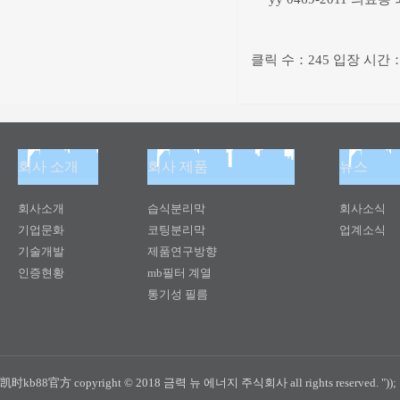
클릭 수：245 입장 시간：20
회사 소개
회사 제품
뉴스
회사소개
습식분리막
회사소식
기업문화
코팅분리막
업계소식
기술개발
제품연구방향
인증현황
mb필터 계열
통기성 필름
凯时kb88官方 copyright © 2018 금력 뉴 에너지 주식회사 all rights reserved. "));