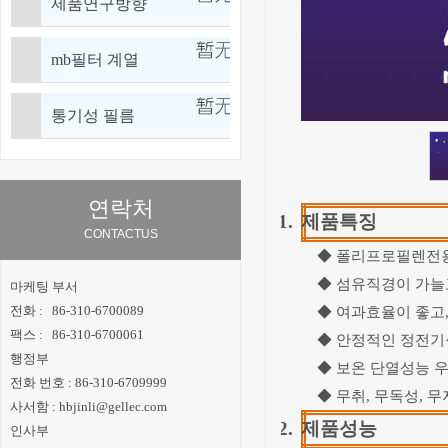
제품연구방향
mb필터 계열
통기성 필름
연락처
1.
제품특징
CONTACTUS
◆ 폴리프로필렌전용수
◆ 섬유직경이 가늘
마케팅 부서
전화 :
86-
310-6700089
◆ 여과효율이 좋고
팩스 :
86-
310-6700061
◆ 안정적인 정전기
행정부
◆ 보온 단열성능 우
전화 번호 : 86-310-6709999
◆ 무취, 무독성, 
사서함 :
hbjinli@gellec.com
2.
제품성능
인사부