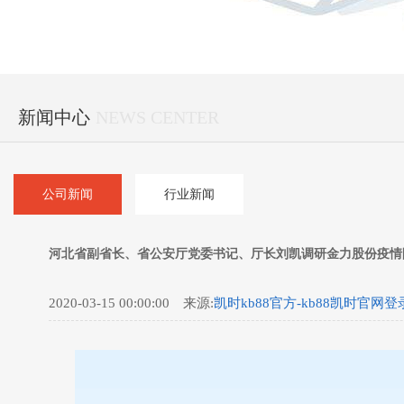
新闻中心
NEWS CENTER
公司新闻
行业新闻
河北省副省长、省公安厅党委书记、厅长刘凯调研金力股份疫情防控
2020-03-15 00:00:00 来源:
凯时kb88官方-kb88凯时官网登