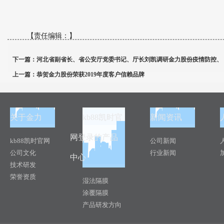
【责任编辑：】
下一篇：
河北省副省长、省公安厅党委书记、厅长刘凯调研金力股份疫情防控、
上一篇：
​恭贺金力股份荣获2019年度客户信赖品牌
关于金力
kb88凯时官
新闻资讯
网登录的产品
kb88凯时官网
公司新闻
登录的简介
公司文化
行业新闻
中心
技术研发
荣誉资质
湿法隔膜
涂覆隔膜
产品研发方向
熔喷布系列