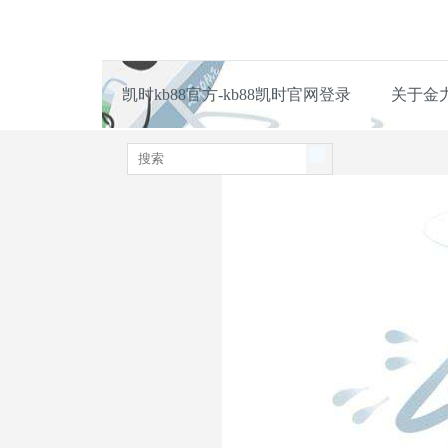
凯时kb88官方-kb88凯时官网登录
关于金