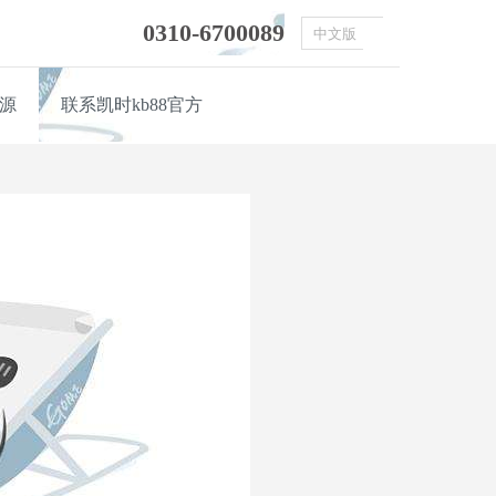
0310-6700089
中文版
源
联系凯时kb88官方