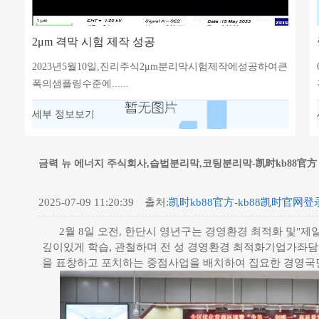
2μm 격막 시험 제작 성공
2023년5월10일,진리주식2μm분리막시험제작에성공하여큰
폭의샘플링수준에......
세부 정보보기
금력 뉴 에너지 주식회사,습법분리막,코팅분리막-凯时kb88官方
2025-07-09 11:20:39 출처:
凯时kb88官方-kb88凯时官网登
2월 8일 오전, 한단시 영년구는 경영환경 최적화 및
깊이있게 학습, 관철하며 전 성 경영환경 최적화기업가좌담회
을 표창하고 포치하는 중점사업을 배치하여 집요한 경영국